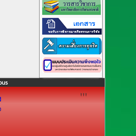
pus
↑↑↑
ง
0