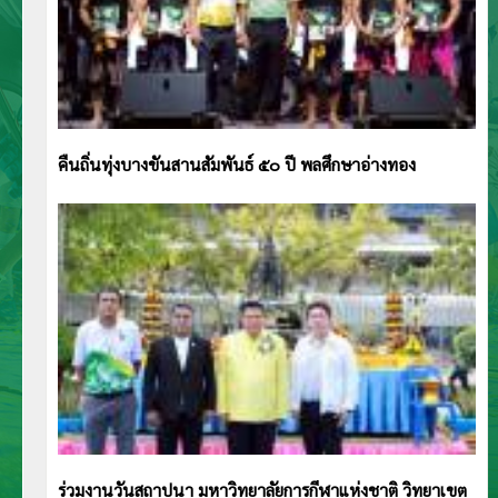
คืนถิ่นทุ่งบางขันสานสัมพันธ์ ๕๐ ปี พลศึกษาอ่างทอง
ร่วมงานวันสถาปนา มหาวิทยาลัยการกีฬาแห่งชาติ วิทยาเขต