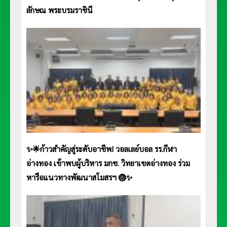
ลักษณ พระบรมราชินี
✨🌟ก้าวสำคัญสู่ระดับอาชีพ! วอลเลย์บอล รร.กีฬา
อ่างทอง เข้าพบผู้บริหาร มกช. วิทยาเขตอ่างทอง ร่วม
หารือแนวทางพัฒนาสโมสรฯ 🏐✨