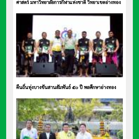
ศาสตร์ มหาวิทยาลัยการกีฬาแห่งชาติ วิทยาเขตอ่างทอง
คืนถิ่นทุ่งบางขันสานสัมพันธ์ ๕๐ ปี พลศึกษาอ่างทอง